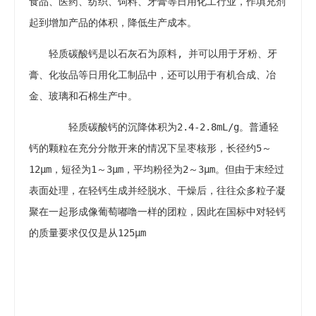
食品、医药、纺织、饲料、牙膏等日用化工行业，作填充剂
起到增加产品的体积，降低生产成本。
轻质碳酸钙是以石灰石为原料, 并可以用于牙粉、牙
膏、化妆品等日用化工制品中，还可以用于有机合成、冶
金、玻璃和石棉生产中。
轻质碳酸钙的沉降体积为2.4-2.8mL/g。普通轻
钙的颗粒在充分分散开来的情况下呈枣核形，长径约5～
12μm，短径为1～3μm，平均粉径为2～3μm。但由于末经过
表面处理，在轻钙生成并经脱水、干燥后，往往众多粒子凝
聚在一起形成像葡萄嘟噜一样的团粒，因此在国标中对轻钙
的质量要求仅仅是从125μm