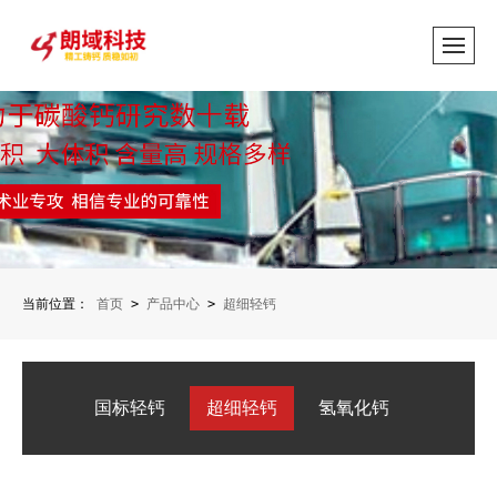
当前位置：
首页
>
产品中心
>
超细轻钙
国标轻钙
超细轻钙
氢氧化钙